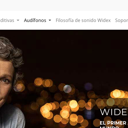
ditivas
Audífonos
Filosofía de sonido Widex
Sopor
WIDE
EL PRIMER